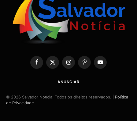
Facebook
X
Instagram
Pinterest
YouTube
(Twitter)
ANUNCIAR
© 2026 Salvador Notícia. Todos os direitos reservados. |
Política
de Privacidade