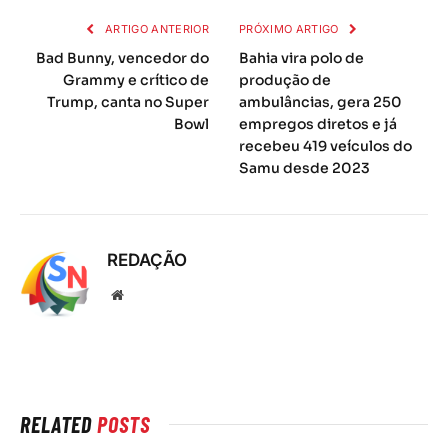
ARTIGO ANTERIOR
PRÓXIMO ARTIGO
Bad Bunny, vencedor do
Bahia vira polo de
Grammy e crítico de
produção de
Trump, canta no Super
ambulâncias, gera 250
Bowl
empregos diretos e já
recebeu 419 veículos do
Samu desde 2023
REDAÇÃO
Local
na
rede
Internet
RELATED
POSTS