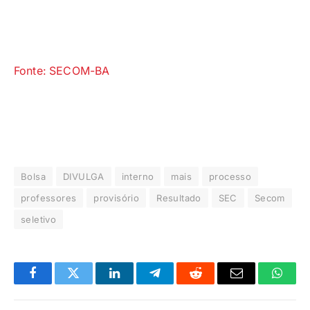
Fonte: SECOM-BA
Bolsa
DIVULGA
interno
mais
processo
professores
provisório
Resultado
SEC
Secom
seletivo
Facebook
Twitter
LinkedIn
Telegrama
Reddit
E-
Whats
mail