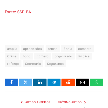
Fonte: SSP-BA
amplia
apreensões
armas
Bahia
combate
Crime
Fogo
número
organizado
Pública
reforço
Secretaria
Segurança
Facebook
Twitter
LinkedIn
Telegrama
Reddit
E-
Whats
mail
ARTIGO ANTERIOR
PRÓXIMO ARTIGO