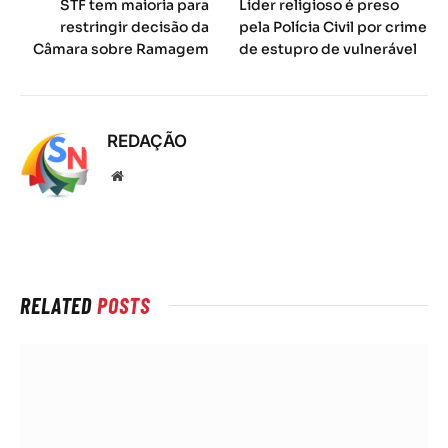
STF tem maioria para
Líder religioso é preso
restringir decisão da
pela Polícia Civil por crime
Câmara sobre Ramagem
de estupro de vulnerável
REDAÇÃO
Local
na
rede
Internet
RELATED
POSTS