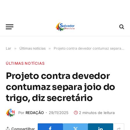
Lar
»
Últimas notícias
»
Projeto contra devedor contumaz separa joio do trigo, diz secretário
ÚLTIMAS NOTÍCIAS
Projeto contra devedor
contumaz separa joio do
trigo, diz secretário
Por
REDAÇÃO
29/11/2025
2 minutos de leitura
Compartilhar