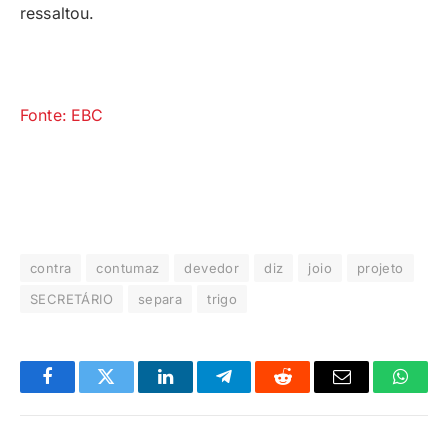
ressaltou.
Fonte: EBC
contra
contumaz
devedor
diz
joio
projeto
SECRETÁRIO
separa
trigo
Facebook
Twitter
LinkedIn
Telegrama
Reddit
E-
Whats
mail