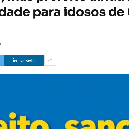
dade para idosos de 
a
LinkedIn