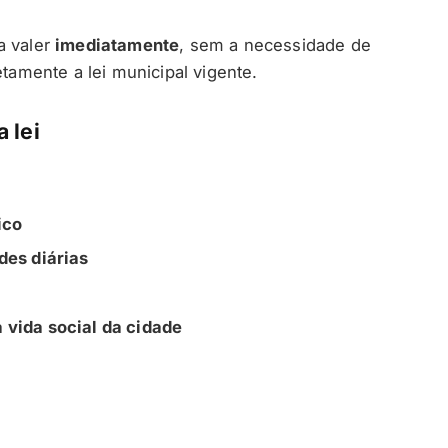
a valer
imediatamente
, sem a necessidade de
etamente a lei municipal vigente.
 lei
ico
des diárias
 vida social da cidade