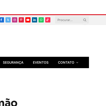
Facebook
X
Instagram
Pinterest
YouTube
LinkedIn
Whatsapp
TikTok
(Twitter)
SEGURANÇA
EVENTOS
CONTATO
 não