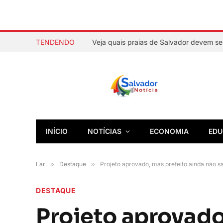
TENDENDO
INÍCIO
NOTÍCIAS
ECONOMIA
EDU
Lar
»
Destaque
»
Projeto aprovado, mas prefeito ainda não s
DESTAQUE
Projeto aprovado