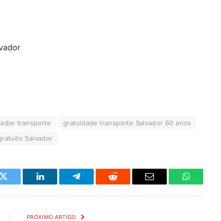
lvador
ador transporte
gratuidade transporte Salvador 60 anos
gratuito Salvador
k
Twitter
LinkedIn
Telegrama
Reddit
E-
Whatsapp
mail
PRÓXIMO ARTIGO