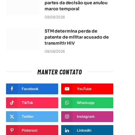
partes da decisão que anulou
marco temporal
08/08/2026
STM determina perda de
patente de militar acusado de
transmitir HIV
08/08/2026
MANTER CONTATO
Facebook
YouTube
TikTok
Whatsapp
Twitter
Instagram
Pinterest
LinkedIn