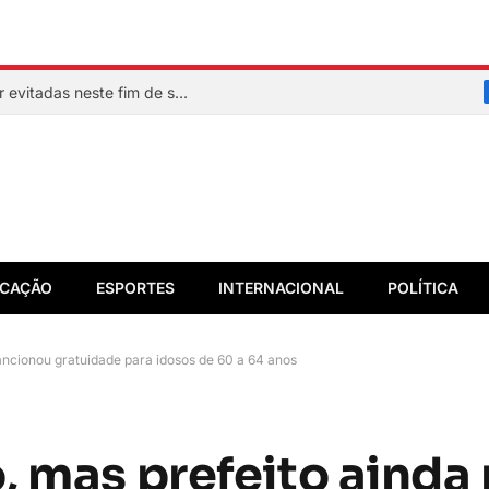
Veja quais praias de Salvador devem ser evitadas neste fim de semana
CAÇÃO
ESPORTES
INTERNACIONAL
POLÍTICA
ancionou gratuidade para idosos de 60 a 64 anos
, mas prefeito ainda