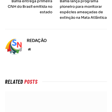
Bahia entrega primeira
Bahia lança programa
CNH do Brasil emitida no
pioneiro para monitorar
estado
espécies ameaçadas de
extinção na Mata Atlântica
REDAÇÃO
Local
na
rede
Internet
RELATED
POSTS