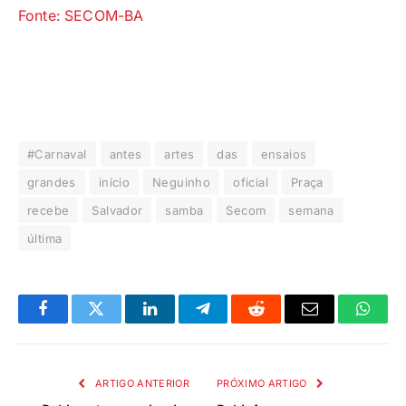
Fonte: SECOM-BA
#Carnaval
antes
artes
das
ensaios
grandes
início
Neguinho
oficial
Praça
recebe
Salvador
samba
Secom
semana
última
Facebook
Twitter
LinkedIn
Telegrama
Reddit
E-
Whats
mail
ARTIGO ANTERIOR
PRÓXIMO ARTIGO