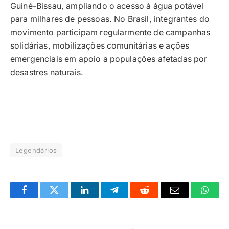
Guiné-Bissau, ampliando o acesso à água potável
para milhares de pessoas. No Brasil, integrantes do
movimento participam regularmente de campanhas
solidárias, mobilizações comunitárias e ações
emergenciais em apoio a populações afetadas por
desastres naturais.
Legendários
Facebook
Twitter
LinkedIn
Telegrama
Reddit
E-
Whats
mail