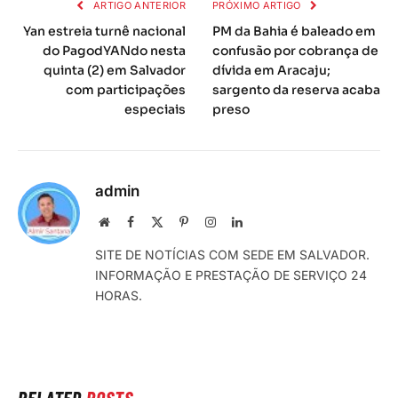
ARTIGO ANTERIOR
PRÓXIMO ARTIGO
Yan estreia turnê nacional
PM da Bahia é baleado em
do PagodYANdo nesta
confusão por cobrança de
quinta (2) em Salvador
dívida em Aracaju;
com participações
sargento da reserva acaba
especiais
preso
admin
Local
Facebook
X
Pinterest
Instagram
LinkedIn
na
(Twitter)
SITE DE NOTÍCIAS COM SEDE EM SALVADOR.
rede
INFORMAÇÃO E PRESTAÇÃO DE SERVIÇO 24
Internet
HORAS.
RELATED
POSTS