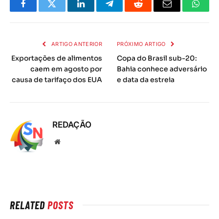
Facebook
Twitter
LinkedIn
Telegrama
Reddit
E-
Whats
mail
ARTIGO ANTERIOR
PRÓXIMO ARTIGO
Exportações de alimentos
Copa do Brasil sub-20:
caem em agosto por
Bahia conhece adversário
causa de tarifaço dos EUA
e data da estreia
REDAÇÃO
Local
na
rede
Internet
RELATED
POSTS