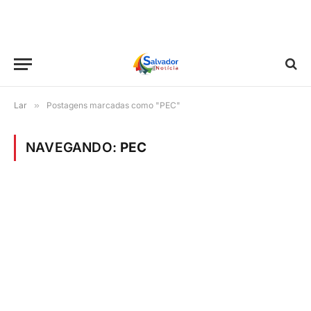
Lar
»
Postagens marcadas como "PEC"
NAVEGANDO:
PEC