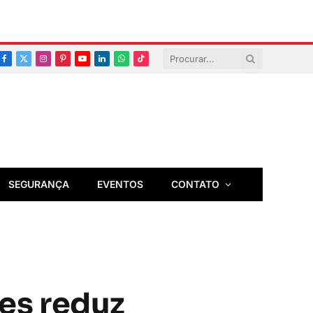
Facebook
X
Instagram
Pinterest
YouTube
LinkedIn
Whatsapp
TikTok
(Twitter)
SEGURANÇA
EVENTOS
CONTATO
es reduz