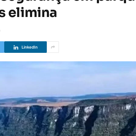
s elimina
a
LinkedIn