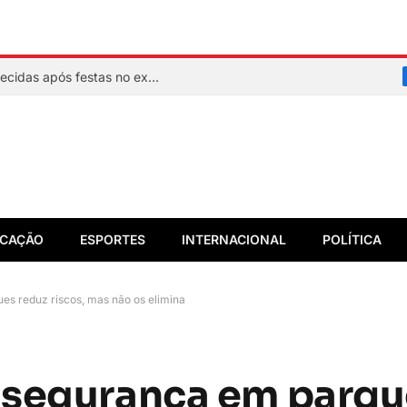
Quem são as três adolescentes desaparecidas após festas no extremo sul da Bahia
CAÇÃO
ESPORTES
INTERNACIONAL
POLÍTICA
s reduz riscos, mas não os elimina
 segurança em parqu