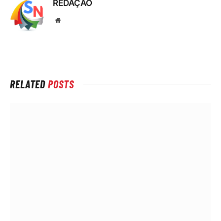
REDAÇÃO
Local
na
rede
Internet
RELATED
POSTS