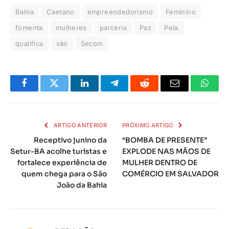
Bahia
Caetano
empreendedorismo
Feminino
fomenta
mulheres
parceria
Paz
Pela
qualifica
são
Secom
Facebook
Twitter
LinkedIn
Telegrama
Reddit
E-
Whats
mail
ARTIGO ANTERIOR
PRÓXIMO ARTIGO
Receptivo junino da
“BOMBA DE PRESENTE”
Setur-BA acolhe turistas e
EXPLODE NAS MÃOS DE
fortalece experiência de
MULHER DENTRO DE
quem chega para o São
COMÉRCIO EM SALVADOR
João da Bahia