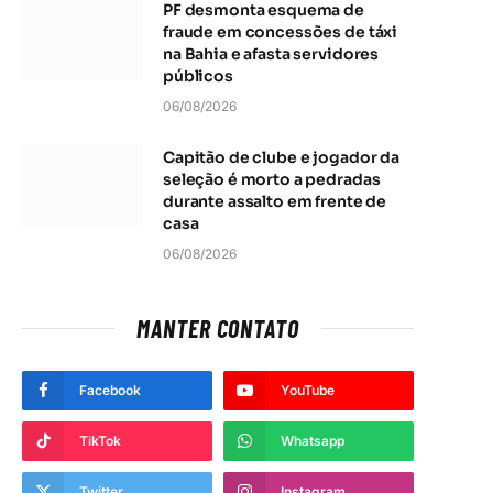
PF desmonta esquema de
fraude em concessões de táxi
na Bahia e afasta servidores
públicos
06/08/2026
Capitão de clube e jogador da
seleção é morto a pedradas
durante assalto em frente de
casa
06/08/2026
MANTER CONTATO
Facebook
YouTube
TikTok
Whatsapp
Twitter
Instagram