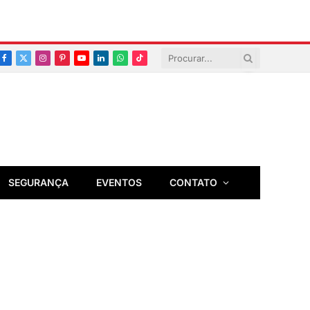
Facebook
X
Instagram
Pinterest
YouTube
LinkedIn
Whatsapp
TikTok
(Twitter)
SEGURANÇA
EVENTOS
CONTATO