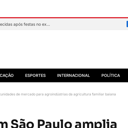
Quem são as três adolescentes desaparecidas após festas no extremo sul da Bahia
CAÇÃO
ESPORTES
INTERNACIONAL
POLÍTICA
unidades de mercado para agroindústrias da agricultura familiar baiana
m São Paulo amplia