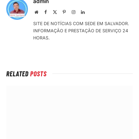
admin
Local
Facebook
X
Pinterest
Instagram
LinkedIn
na
(Twitter)
SITE DE NOTÍCIAS COM SEDE EM SALVADOR.
rede
INFORMAÇÃO E PRESTAÇÃO DE SERVIÇO 24
Internet
HORAS.
RELATED
POSTS