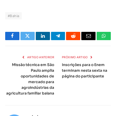
#Bahia
Facebook
Twitter
LinkedIn
Telegrama
Reddit
E-
Whats
mail
ARTIGO ANTERIOR
PRÓXIMO ARTIGO
Missão técnica em São
Inscrições para o Enem
Paulo amplia
terminam nesta sexta na
oportunidades de
página do participante
mercado para
agroindústrias da
agricultura familiar baiana