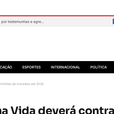
Mulher faz sinal de socorro, é resgatada por testemunhas e agressor acaba preso em flagrante
CAÇÃO
ESPORTES
INTERNACIONAL
POLÍTICA
 milhões de moradias até 2026
a Vida deverá contra