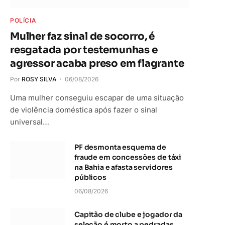
POLÍCIA
Mulher faz sinal de socorro, é
resgatada por testemunhas e
agressor acaba preso em flagrante
Por
ROSY SILVA
06/08/2026
Uma mulher conseguiu escapar de uma situação
de violência doméstica após fazer o sinal
universal…
PF desmonta esquema de
fraude em concessões de táxi
na Bahia e afasta servidores
públicos
06/08/2026
Capitão de clube e jogador da
seleção é morto a pedradas