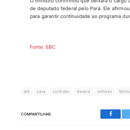
O ministro confirmou que deixará o cargo
de deputado federal pelo Pará. Ele afirmou
para garantir continuidade ao programa dura
Fonte: EBC
até
casa
contratar
deverá
milhões
Minh
COMPARTILHAR.
Faceboo