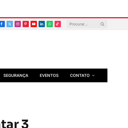
Facebook
X
Instagram
Pinterest
YouTube
LinkedIn
Whatsapp
TikTok
(Twitter)
SEGURANÇA
EVENTOS
CONTATO
tar 3