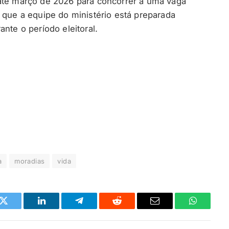
 até março de 2026 para concorrer a uma vaga
 que a equipe do ministério está preparada
nte o período eleitoral.
a
moradias
vida
k
Twitter
LinkedIn
Telegrama
Reddit
E-
Whatsapp
mail