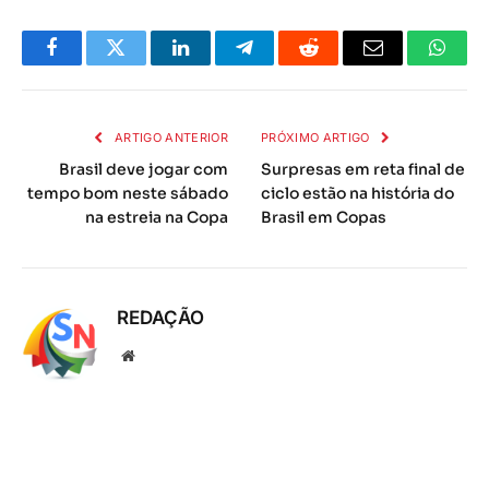
Facebook
Twitter
LinkedIn
Telegrama
Reddit
E-
Whats
mail
ARTIGO ANTERIOR
PRÓXIMO ARTIGO
Brasil deve jogar com
Surpresas em reta final de
tempo bom neste sábado
ciclo estão na história do
na estreia na Copa
Brasil em Copas
REDAÇÃO
Local
na
rede
Internet