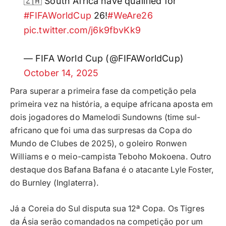
🇿🇦 South Africa have qualified for
#FIFAWorldCup
26!
#WeAre26
pic.twitter.com/j6k9fbvKk9
— FIFA World Cup (@FIFAWorldCup)
October 14, 2025
Para superar a primeira fase da competição pela
primeira vez na história, a equipe africana aposta em
dois jogadores do Mamelodi Sundowns (time sul-
africano que foi uma das surpresas da Copa do
Mundo de Clubes de 2025), o goleiro Ronwen
Williams e o meio-campista Teboho Mokoena. Outro
destaque dos Bafana Bafana é o atacante Lyle Foster,
do Burnley (Inglaterra).
Já a Coreia do Sul disputa sua 12ª Copa. Os Tigres
da Ásia serão comandados na competição por um