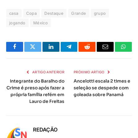
casa
Copa
Destaque
Grande
grupo
jogando
México
Facebook
Twitter
LinkedIn
Telegrama
Reddit
E-
Whats
mail
ARTIGO ANTERIOR
PRÓXIMO ARTIGO
Integrante do Baralho do
Ancelotti escala 2 times e
Crime é preso após fazer a
seleção se despede com
própria família refém em
goleada sobre Panamá
Lauro de Freitas
REDAÇÃO