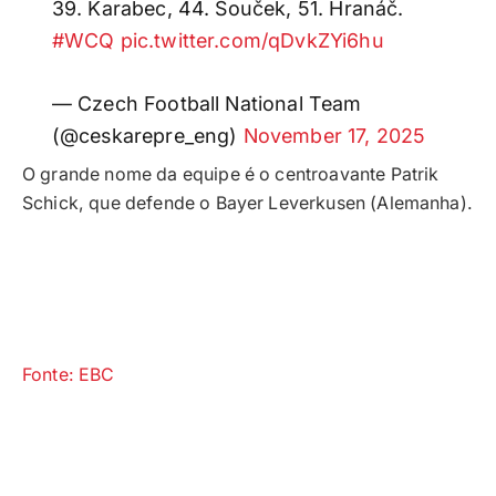
39. Karabec, 44. Souček, 51. Hranáč.
#WCQ
pic.twitter.com/qDvkZYi6hu
— Czech Football National Team
(@ceskarepre_eng)
November 17, 2025
O grande nome da equipe é o centroavante Patrik
Schick, que defende o Bayer Leverkusen (Alemanha).
Fonte: EBC