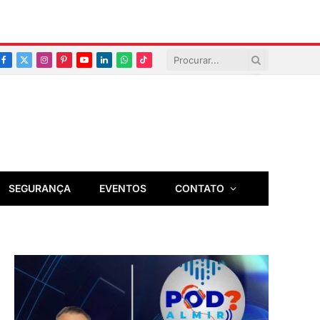
Facebook
X
Instagram
Pinterest
YouTube
LinkedIn
Whatsapp
TikTok
(Twitter)
SEGURANÇA
EVENTOS
CONTATO