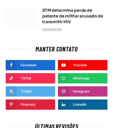
STM determina perda de
patente de militar acusado de
transmitir HIV
08/08/2026
MANTER CONTATO
Facebook
YouTube
TikTok
Whatsapp
Twitter
Instagram
Pinterest
LinkedIn
ÚLTIMAS REVISÕES