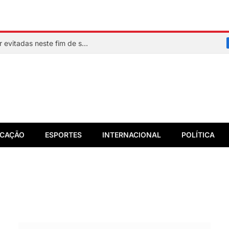
Veja quais praias de Salvador devem ser evitadas neste fim de semana
CAÇÃO
ESPORTES
INTERNACIONAL
POLÍTICA