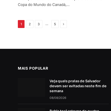
Copa do Mundo do Canadá,…
Próximo
…
1
2
3
5
MAIS POPULAR
Veja quais praias de Salvador
devem ser evitadas neste fim de
semana
08/08/2026
Bahia terá retorno de quatro