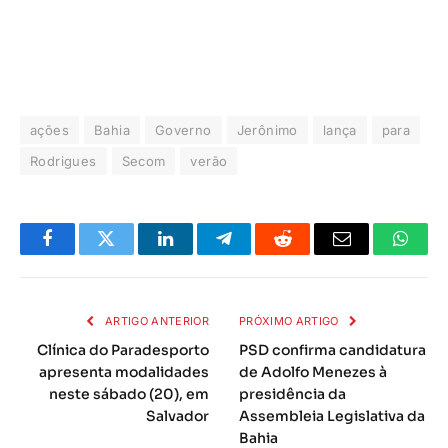
ações
Bahia
Governo
Jerônimo
lança
para
Rodrigues
Secom
verão
Facebook
Twitter
LinkedIn
Telegrama
Reddit
E-
Whats
mail
ARTIGO ANTERIOR
PRÓXIMO ARTIGO
Clínica do Paradesporto
PSD confirma candidatura
apresenta modalidades
de Adolfo Menezes à
neste sábado (20), em
presidência da
Salvador
Assembleia Legislativa da
Bahia