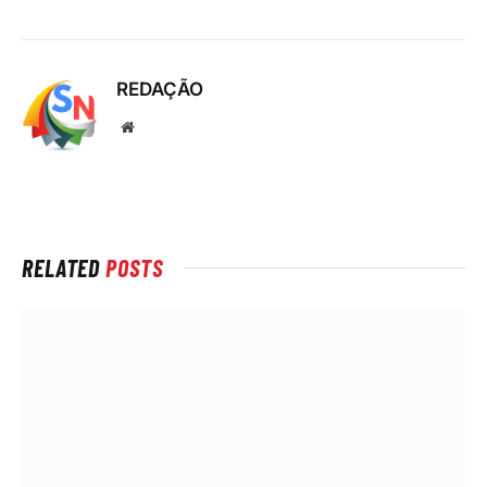
REDAÇÃO
Local
na
rede
Internet
RELATED
POSTS