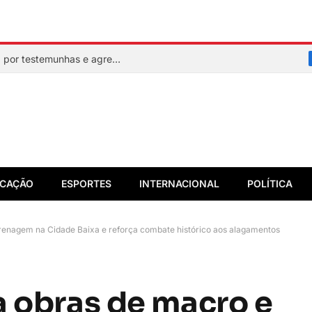
Mulher faz sinal de socorro, é resgatada por testemunhas e agressor acaba preso em flagrante
CAÇÃO
ESPORTES
INTERNACIONAL
POLÍTICA
renagem na Cidade Baixa e reforça combate histórico aos alagamentos
a obras de macro e