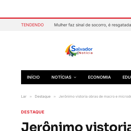
TENDENDO
INÍCIO
NOTÍCIAS
ECONOMIA
EDU
Lar
»
Destaque
»
Jerônimo vistoria obras de macro e microd
DESTAQUE
Jerônimo vistori