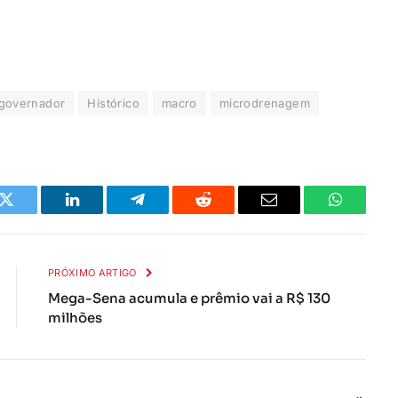
governador
Histórico
macro
microdrenagem
k
Twitter
LinkedIn
Telegrama
Reddit
E-
Whatsapp
mail
PRÓXIMO ARTIGO
Mega-Sena acumula e prêmio vai a R$ 130
milhões