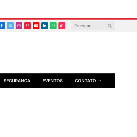
Facebook
X
Instagram
Pinterest
YouTube
LinkedIn
Whatsapp
TikTok
(Twitter)
SEGURANÇA
EVENTOS
CONTATO