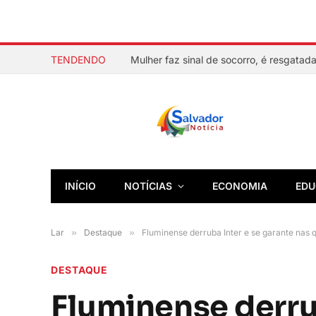
TENDENDO
INÍCIO
NOTÍCIAS
ECONOMIA
EDU
Lar
»
Destaque
»
Fluminense derruba Inter e se garante nas 
DESTAQUE
Fluminense derrub