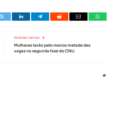
k
Twitter
LinkedIn
Telegrama
Reddit
E-
Whatsapp
mail
PRÓXIMO ARTIGO
Mulheres terão pelo menos metade das
vagas na segunda fase do CNU
Local
na
rede
Interne