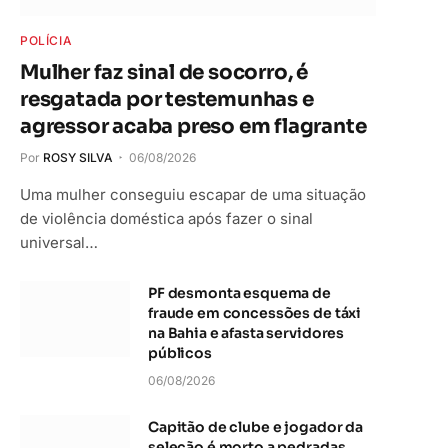
POLÍCIA
Mulher faz sinal de socorro, é
resgatada por testemunhas e
agressor acaba preso em flagrante
Por
ROSY SILVA
06/08/2026
Uma mulher conseguiu escapar de uma situação
de violência doméstica após fazer o sinal
universal…
PF desmonta esquema de
fraude em concessões de táxi
na Bahia e afasta servidores
públicos
06/08/2026
Capitão de clube e jogador da
seleção é morto a pedradas