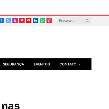
Facebook
X
Instagram
Pinterest
YouTube
LinkedIn
Whatsapp
TikTok
(Twitter)
SEGURANÇA
EVENTOS
CONTATO
 nas