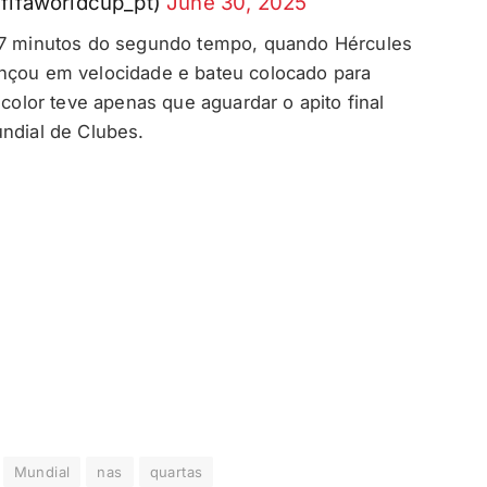
fifaworldcup_pt)
June 30, 2025
 47 minutos do segundo tempo, quando Hércules
ançou em velocidade e bateu colocado para
icolor teve apenas que aguardar o apito final
undial de Clubes.
Mundial
nas
quartas