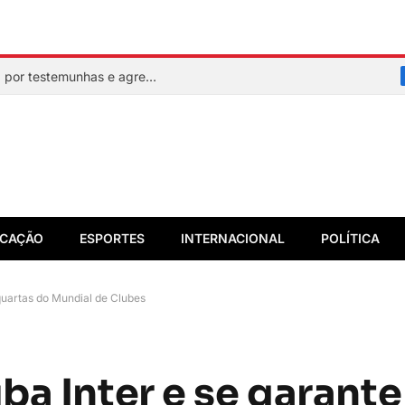
Mulher faz sinal de socorro, é resgatada por testemunhas e agressor acaba preso em flagrante
CAÇÃO
ESPORTES
INTERNACIONAL
POLÍTICA
quartas do Mundial de Clubes
a Inter e se garante