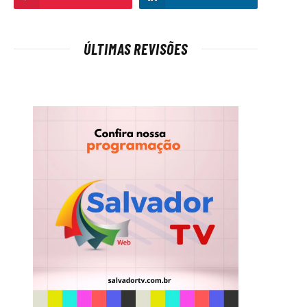
ÚLTIMAS REVISÕES
t