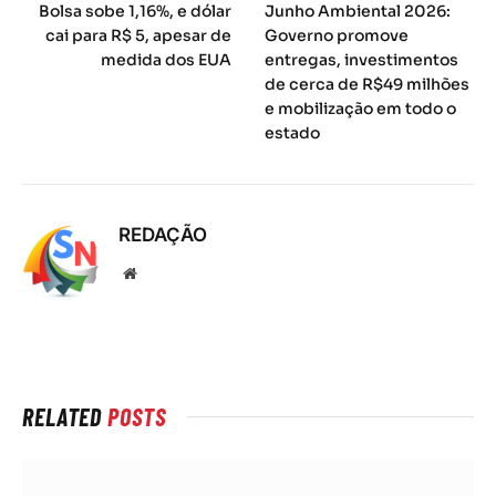
Bolsa sobe 1,16%, e dólar
Junho Ambiental 2026:
cai para R$ 5, apesar de
Governo promove
medida dos EUA
entregas, investimentos
de cerca de R$49 milhões
e mobilização em todo o
estado
REDAÇÃO
Local
na
rede
Internet
RELATED
POSTS