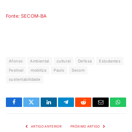
Fonte: SECOM-BA
Afonso
Ambiental
cultural
Defesa
Estudantes
Festival
mobiliza
Paulo
Secom
sustentabilidade
Facebook
Twitter
LinkedIn
Telegrama
Reddit
E-
Whats
mail
ARTIGO ANTERIOR
PRÓXIMO ARTIGO