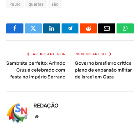
Paulo
quartas
são
Facebook
Twitter
LinkedIn
Telegrama
Reddit
E-
Whats
mail
ARTIGO ANTERIOR
PRÓXIMO ARTIGO
Sambista perfeito: Arlindo
Governo brasileiro critica
Cruz é celebrado com
plano de expansão militar
festa no Império Serrano
de Israel em Gaza
REDAÇÃO
Local
na
rede
Internet