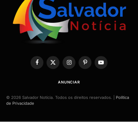
Facebook
X
Instagram
Pinterest
YouTube
(Twitter)
ANUNCIAR
© 2026 Salvador Notícia. Todos os direitos reservados. |
Política
de Privacidade