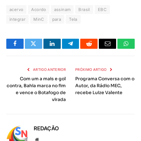
acervo
Acordo
assinam
Brasil
EBC
integrar
MinC
para
Tela
Facebook
Twitter
LinkedIn
Telegrama
Reddit
E-
Whats
mail
ARTIGO ANTERIOR
PRÓXIMO ARTIGO
Com um a mais e gol
Programa Conversa com o
contra, Bahia marca no fim
Autor, da Rádio MEC,
e vence o Botafogo de
recebe Luize Valente
virada
REDAÇÃO
Local