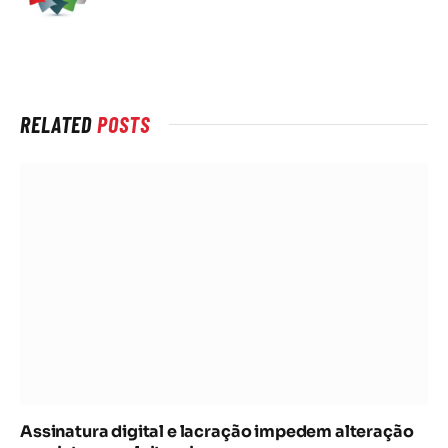
na
rede
Internet
RELATED
POSTS
Assinatura digital e lacração impedem alteração