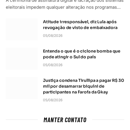
A cerimônia de assinatura digital e lacração dos sistemas
eleitorais impedem qualquer alteração nos programas…
Atitude irresponsável, diz Lula após
revogação de visto de embaixadora
05/08/2026
Entenda o que é o ciclone bomba que
pode atingir o Sul do país
05/08/2026
Justiça condena Tirullipa a pagar R$ 30
mil por desamarrar biquíni de
participantes na Farofa da Gkay
05/08/2026
MANTER CONTATO