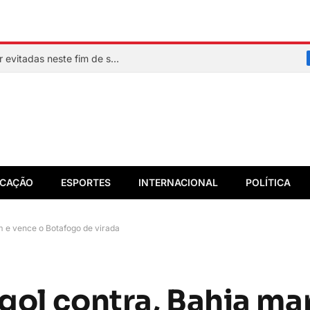
Veja quais praias de Salvador devem ser evitadas neste fim de semana
CAÇÃO
ESPORTES
INTERNACIONAL
POLÍTICA
m e vence o Botafogo de virada
gol contra, Bahia ma