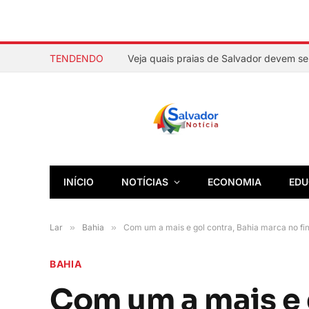
TENDENDO
INÍCIO
NOTÍCIAS
ECONOMIA
EDU
Lar
»
Bahia
»
Com um a mais e gol contra, Bahia marca no fi
BAHIA
Com um a mais e 