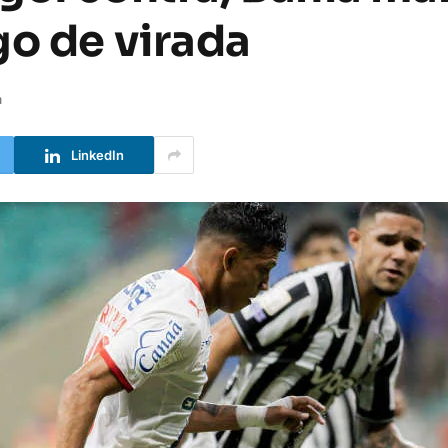
go de virada
a
LinkedIn