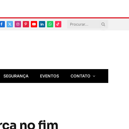
Facebook
X
Instagram
Pinterest
YouTube
LinkedIn
Whatsapp
TikTok
(Twitter)
SEGURANÇA
EVENTOS
CONTATO
rca no fim