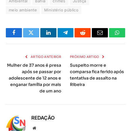
Ambiental
Bahia
crimes
Justiça
meio ambiente
Ministério público
Facebook
Twitter
LinkedIn
Telegrama
Reddit
E-
Whats
mail
ARTIGO ANTERIOR
PRÓXIMO ARTIGO
Mulher de 37 anos é presa
Suspeito morre e
após se passar por
comparsa fica ferido após
adolescente de 12 anos e
tentativa de assalto na
enganar família por mais
Ribeira
de um ano
REDAÇÃO
Local