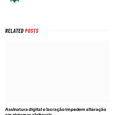
na
rede
Internet
RELATED
POSTS
Assinatura digital e lacração impedem alteração
em sistemas eleitorais