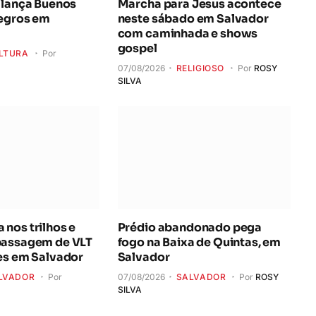
 lança Buenos
Marcha para Jesus acontece
Negros em
neste sábado em Salvador
com caminhada e shows
gospel
LTURA
Por
07/08/2026
RELIGIOSO
Por
ROSY
SILVA
nos trilhos e
Prédio abandonado pega
passagem de VLT
fogo na Baixa de Quintas, em
es em Salvador
Salvador
LVADOR
Por
07/08/2026
SALVADOR
Por
ROSY
SILVA