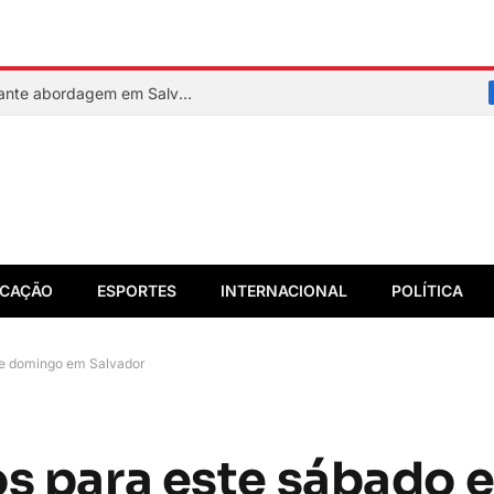
PM reage a assalto e mata suspeito durante abordagem em Salvador
CAÇÃO
ESPORTES
INTERNACIONAL
POLÍTICA
 e domingo em Salvador
os para este sábado