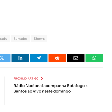
bado
Salvador
Shows
k
Twitter
LinkedIn
Telegrama
Reddit
E-
Whatsapp
mail
PRÓXIMO ARTIGO
Rádio Nacional acompanha Botafogo x
Santos ao vivo neste domingo