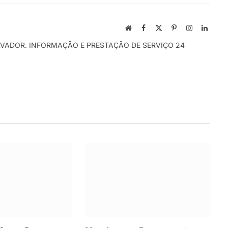
Local
Facebook
X
Pinterest
Instagram
Linked
na
(Twitter)
LVADOR. INFORMAÇÃO E PRESTAÇÃO DE SERVIÇO 24
rede
Internet