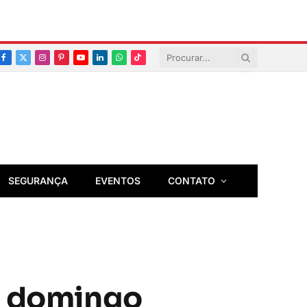
Facebook
X
Instagram
Pinterest
YouTube
LinkedIn
Whatsapp
TikTok
(Twitter)
SEGURANÇA
EVENTOS
CONTATO
 e domingo