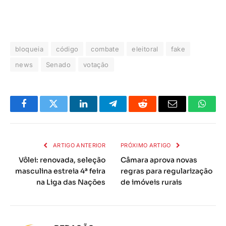
bloqueia
código
combate
eleitoral
fake
news
Senado
votação
Facebook
Twitter
LinkedIn
Telegrama
Reddit
E-
Whats
mail
ARTIGO ANTERIOR
PRÓXIMO ARTIGO
Vôlei: renovada, seleção
Câmara aprova novas
masculina estreia 4ª feira
regras para regularização
na Liga das Nações
de imóveis rurais