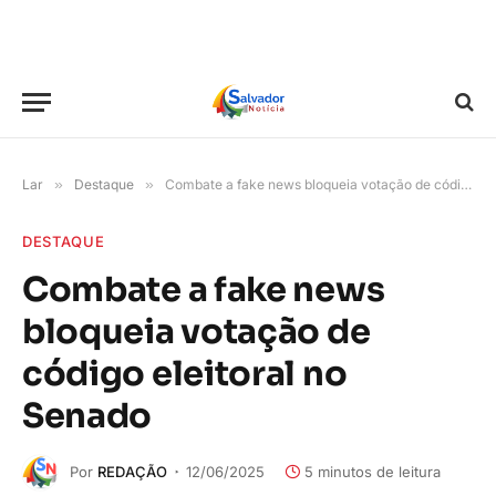
Lar
»
Destaque
»
Combate a fake news bloqueia votação de código eleitoral no Senado
DESTAQUE
Combate a fake news
bloqueia votação de
código eleitoral no
Senado
Por
REDAÇÃO
12/06/2025
5 minutos de leitura