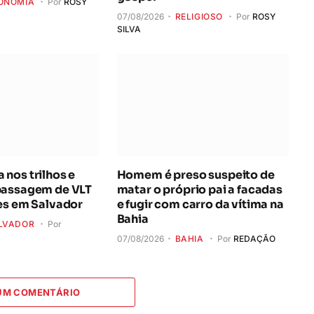
ONOMIA
Por
ROSY
07/08/2026
RELIGIOSO
Por
ROSY
SILVA
nos trilhos e
Homem é preso suspeito de
passagem de VLT
matar o próprio pai a facadas
es em Salvador
e fugir com carro da vítima na
Bahia
LVADOR
Por
07/08/2026
BAHIA
Por
REDAÇÃO
 UM COMENTÁRIO