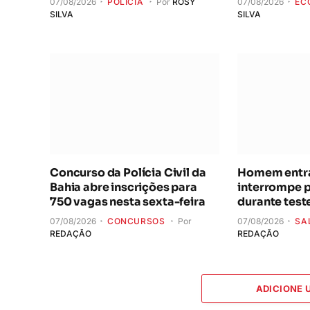
07/08/2026
POLÍCIA
Por
ROSY
07/08/2026
EC
SILVA
SILVA
Concurso da Polícia Civil da
Homem entra 
Bahia abre inscrições para
interrompe 
750 vagas nesta sexta-feira
durante test
07/08/2026
CONCURSOS
Por
07/08/2026
SA
REDAÇÃO
REDAÇÃO
ADICIONE