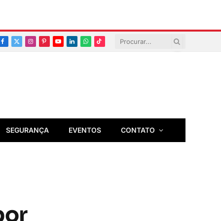
Facebook
X
Instagram
Pinterest
YouTube
LinkedIn
Whatsapp
TikTok
(Twitter)
SEGURANÇA
EVENTOS
CONTATO
por