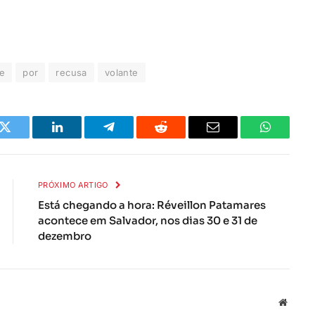
e
por
recusa
volante
k
Twitter
LinkedIn
Telegrama
Reddit
E-
Whatsapp
mail
PRÓXIMO ARTIGO
Está chegando a hora: Réveillon Patamares
acontece em Salvador, nos dias 30 e 31 de
dezembro
Local