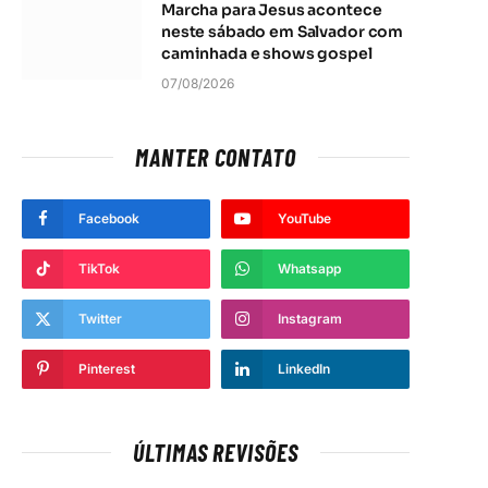
Marcha para Jesus acontece
neste sábado em Salvador com
t
caminhada e shows gospel
07/08/2026
MANTER CONTATO
Facebook
YouTube
TikTok
Whatsapp
Twitter
Instagram
Pinterest
LinkedIn
ÚLTIMAS REVISÕES