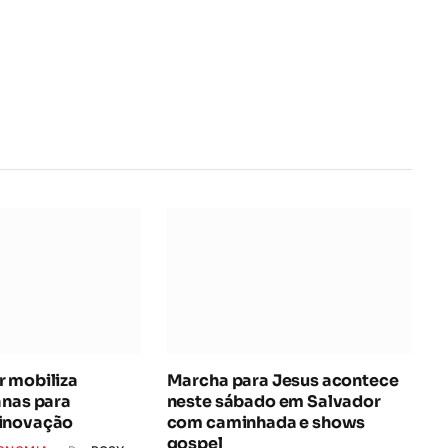
na
rede
Interne
 mobiliza
Marcha para Jesus acontece
anas para
neste sábado em Salvador
inovação
com caminhada e shows
gospel