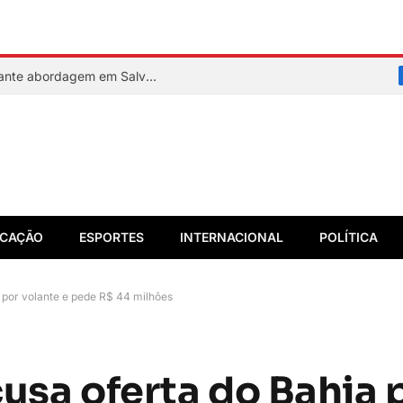
PM reage a assalto e mata suspeito durante abordagem em Salvador
CAÇÃO
ESPORTES
INTERNACIONAL
POLÍTICA
 por volante e pede R$ 44 milhões
usa oferta do Bahia 