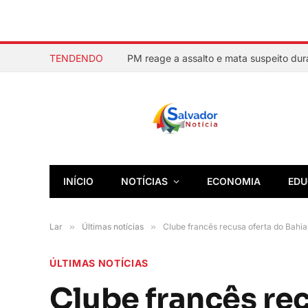
TENDENDO
INÍCIO
NOTÍCIAS
ECONOMIA
EDU
Lar
»
Últimas notícias
»
Clube francês recusa oferta do Bahia
ÚLTIMAS NOTÍCIAS
Clube francês rec