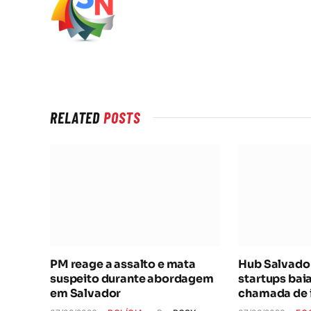
RELATED
POSTS
PM reage a assalto e mata
Hub Salvador
suspeito durante abordagem
startups bai
em Salvador
chamada de 