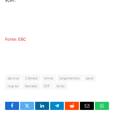
ação.
Fonte: EBC
aprova
Câmara
envia
julgamentos
para
regras
Senado
STF
texto
Facebook
Twitter
LinkedIn
Telegrama
Reddit
E-
Whats