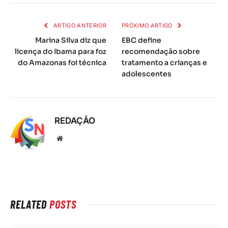
mail
ARTIGO ANTERIOR
PRÓXIMO ARTIGO
Marina Silva diz que
EBC define
licença do Ibama para foz
recomendação sobre
do Amazonas foi técnica
tratamento a crianças e
adolescentes
REDAÇÃO
Local
na
rede
Internet
RELATED
POSTS