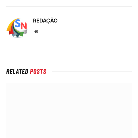
REDAÇÃO
Local
na
rede
Internet
RELATED
POSTS