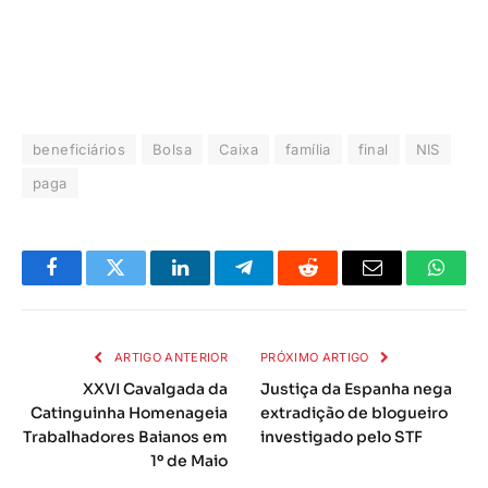
beneficiários
Bolsa
Caixa
família
final
NIS
paga
Facebook
Twitter
LinkedIn
Telegrama
Reddit
E-
Whats
mail
ARTIGO ANTERIOR
PRÓXIMO ARTIGO
XXVI Cavalgada da
Justiça da Espanha nega
Catinguinha Homenageia
extradição de blogueiro
Trabalhadores Baianos em
investigado pelo STF
1º de Maio