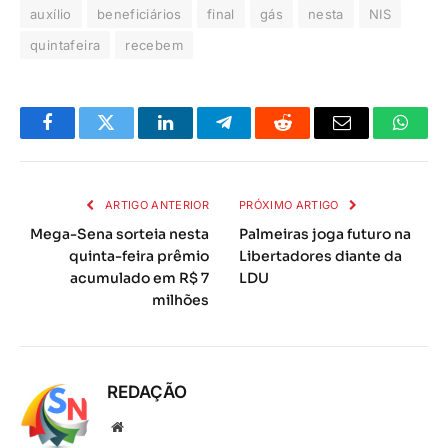
auxílio
beneficiários
final
gás
nesta
NIS
quintafeira
recebem
Facebook
Twitter
LinkedIn
Telegrama
Reddit
E-
Whats
mail
ARTIGO ANTERIOR
PRÓXIMO ARTIGO
Mega-Sena sorteia nesta
Palmeiras joga futuro na
quinta-feira prêmio
Libertadores diante da
acumulado em R$ 7
LDU
milhões
REDAÇÃO
Local
na