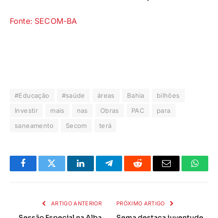
Fonte: SECOM-BA
#Educação
#saúde
áreas
Bahia
bilhões
Investir
mais
nas
Obras
PAC
para
saneamento
Secom
terá
Facebook
Twitter
LinkedIn
Telegrama
Reddit
E-
Whats
mail
ARTIGO ANTERIOR
PRÓXIMO ARTIGO
Sessão Especial na Alba
Sema destaca juventude