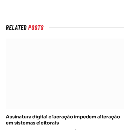
rede
Internet
RELATED
POSTS
Assinatura digital e lacração impedem alteração
em sistemas eleitorais