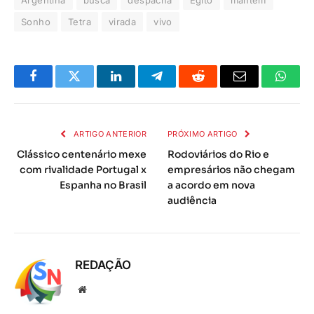
Sonho
Tetra
virada
vivo
Facebook
Twitter
LinkedIn
Telegrama
Reddit
E-
Whats
mail
ARTIGO ANTERIOR
PRÓXIMO ARTIGO
Clássico centenário mexe
Rodoviários do Rio e
com rivalidade Portugal x
empresários não chegam
Espanha no Brasil
a acordo em nova
audiência
REDAÇÃO
Local
na