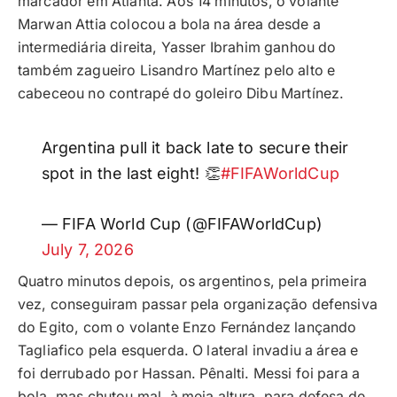
marcador em Atlanta. Aos 14 minutos, o volante
Marwan Attia colocou a bola na área desde a
intermediária direita, Yasser Ibrahim ganhou do
também zagueiro Lisandro Martínez pelo alto e
cabeceou no contrapé do goleiro Dibu Martínez.
Argentina pull it back late to secure their
spot in the last eight! 👏
#FIFAWorldCup
— FIFA World Cup (@FIFAWorldCup)
July 7, 2026
Quatro minutos depois, os argentinos, pela primeira
vez, conseguiram passar pela organização defensiva
do Egito, com o volante Enzo Fernández lançando
Tagliafico pela esquerda. O lateral invadiu a área e
foi derrubado por Hassan. Pênalti. Messi foi para a
bola, mas chutou mal, à meia altura, para defesa de