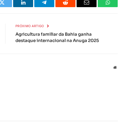
k
Twitter
LinkedIn
Telegrama
Reddit
E-
Whatsapp
mail
PRÓXIMO ARTIGO
Agricultura familiar da Bahia ganha
destaque internacional na Anuga 2025
Local
na
rede
Interne