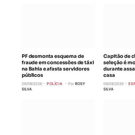
PF desmonta esquema de
Capitão de c
fraude em concessões de táxi
seleção é mo
na Bahia e afasta servidores
durante assa
públicos
casa
06/08/2026
POLÍCIA
Por
ROSY
06/08/2026
ES
SILVA
SILVA