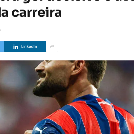
a carreira
a
LinkedIn