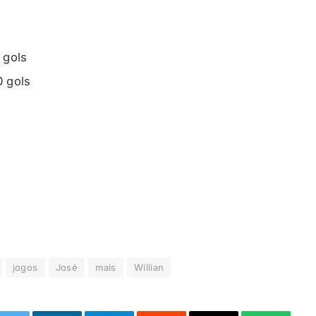
 gols
0 gols
jogos
José
mais
Willian