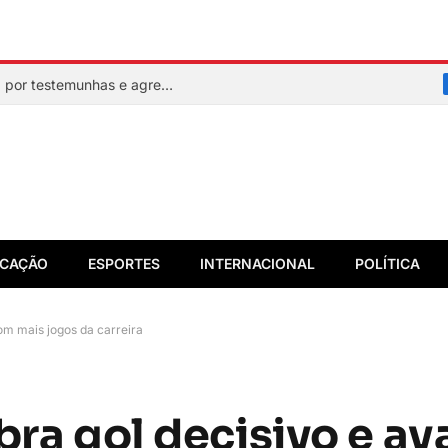
Mulher faz sinal de socorro, é resgatada por testemunhas e agressor acaba preso em flagrante
CAÇÃO
ESPORTES
INTERNACIONAL
POLÍTICA
com mais jogos da carreira
bra gol decisivo e av