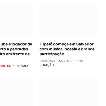
lube e jogador da
Flipelô começa em Salvador
rto a pedradas
com música, poesia e grande
lto em frente de
participação
06/08/2026
CULTURA
Por
REDAÇÃO
PORTES
Por
ROSY