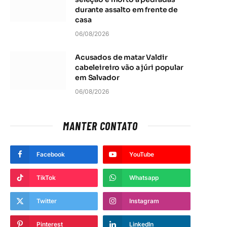
durante assalto em frente de
casa
06/08/2026
Acusados de matar Valdir
cabeleireiro vão a júri popular
em Salvador
06/08/2026
MANTER CONTATO
t
Facebook
YouTube
TikTok
Whatsapp
Twitter
Instagram
Pinterest
LinkedIn