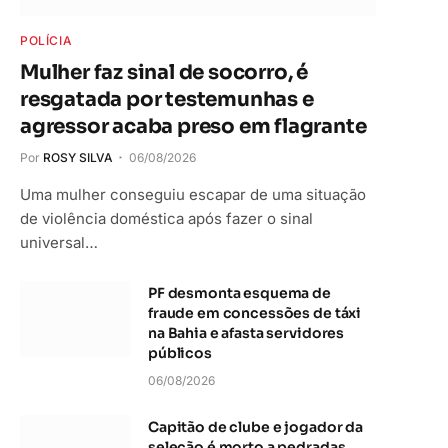
POLÍCIA
Mulher faz sinal de socorro, é
resgatada por testemunhas e
agressor acaba preso em flagrante
Por
ROSY SILVA
06/08/2026
Uma mulher conseguiu escapar de uma situação
de violência doméstica após fazer o sinal
universal…
PF desmonta esquema de
fraude em concessões de táxi
na Bahia e afasta servidores
públicos
06/08/2026
Capitão de clube e jogador da
seleção é morto a pedradas