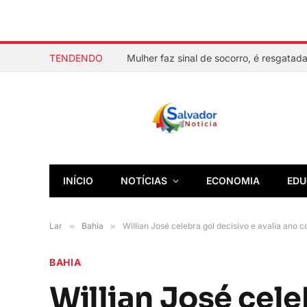
TENDENDO
INÍCIO
NOTÍCIAS
ECONOMIA
EDU
Lar
»
Bahia
»
Willian José celebra gol decisivo e avalia ano 
BAHIA
Willian José cele