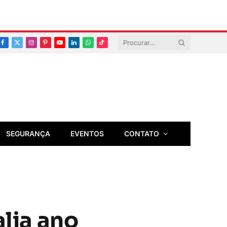
Facebook
X
Instagram
Pinterest
YouTube
LinkedIn
Whatsapp
TikTok
(Twitter)
SEGURANÇA
EVENTOS
CONTATO
alia ano