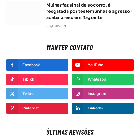
Mulher faz sinal de socorro, é
resgatada por testemunhas e agressor
acaba preso em flagrante
06/08/2026
MANTER CONTATO
Facebook
YouTube
TikTok
Whatsapp
Twitter
Instagram
Pinterest
LinkedIn
ÚLTIMAS REVISÕES