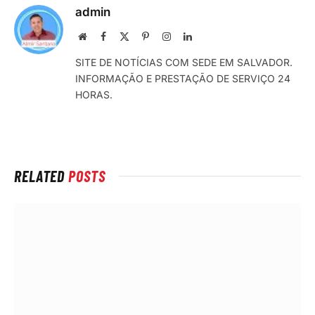
admin
Local
Facebook
X
Pinterest
Instagram
LinkedIn
na
(Twitter)
SITE DE NOTÍCIAS COM SEDE EM SALVADOR.
rede
INFORMAÇÃO E PRESTAÇÃO DE SERVIÇO 24
Internet
HORAS.
RELATED
POSTS