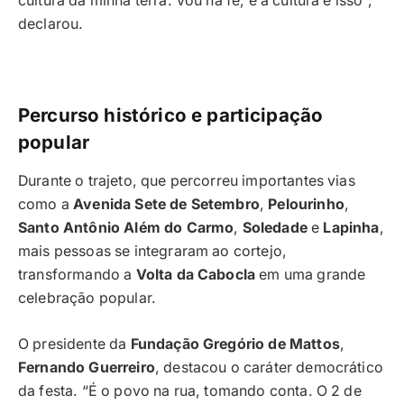
cultura da minha terra. Vou na fé, e a cultura é isso”,
declarou.
Percurso histórico e participação
popular
Durante o trajeto, que percorreu importantes vias
como a
Avenida Sete de Setembro
,
Pelourinho
,
Santo Antônio Além do Carmo
,
Soledade
e
Lapinha
,
mais pessoas se integraram ao cortejo,
transformando a
Volta da Cabocla
em uma grande
celebração popular.
O presidente da
Fundação Gregório de Mattos
,
Fernando Guerreiro
, destacou o caráter democrático
da festa. “É o povo na rua, tomando conta. O 2 de