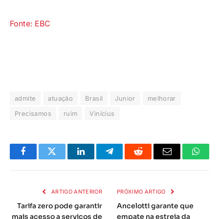
Fonte: EBC
admite
atuação
Brasil
Junior
melhorar
Precisamos
ruim
Vinícius
Facebook
Twitter
LinkedIn
Telegrama
Reddit
E-
Whats
mail
ARTIGO ANTERIOR
PRÓXIMO ARTIGO
Tarifa zero pode garantir
Ancelotti garante que
mais acesso a serviços de
empate na estreia da