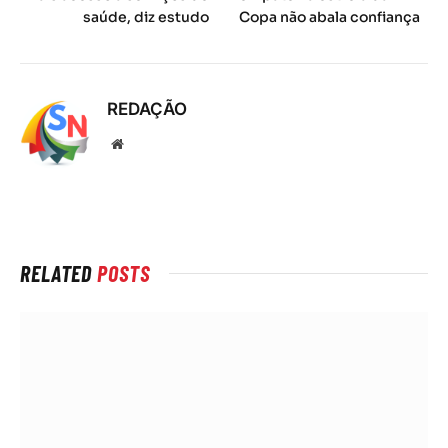
saúde, diz estudo
Copa não abala confiança
REDAÇÃO
Local
na
rede
Internet
RELATED
POSTS