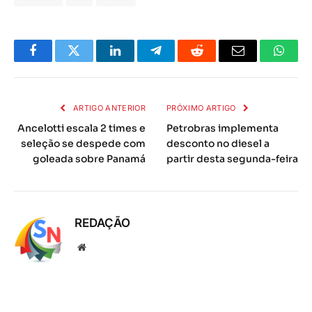
Facebook
Twitter
LinkedIn
Telegrama
Reddit
E-
Whats
mail
ARTIGO ANTERIOR
PRÓXIMO ARTIGO
Ancelotti escala 2 times e
Petrobras implementa
seleção se despede com
desconto no diesel a
goleada sobre Panamá
partir desta segunda-feira
REDAÇÃO
Local
na
rede
Internet