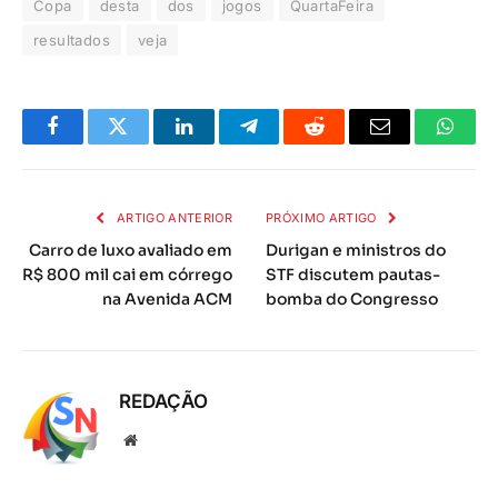
Copa
desta
dos
jogos
QuartaFeira
resultados
veja
Facebook
Twitter
LinkedIn
Telegrama
Reddit
E-
Whats
mail
ARTIGO ANTERIOR
PRÓXIMO ARTIGO
Carro de luxo avaliado em
Durigan e ministros do
R$ 800 mil cai em córrego
STF discutem pautas-
na Avenida ACM
bomba do Congresso
REDAÇÃO
Local
na
rede