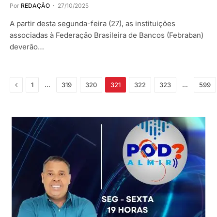
Por
REDAÇÃO
27/10/2025
A partir desta segunda-feira (27), as instituições
associadas à Federação Brasileira de Bancos (Febraban)
deverão…
Anterior
…
…
1
319
320
321
322
323
599