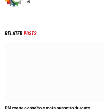
Local
na
rede
Internet
RELATED
POSTS
PM reage a assalto e mata suspeito durante