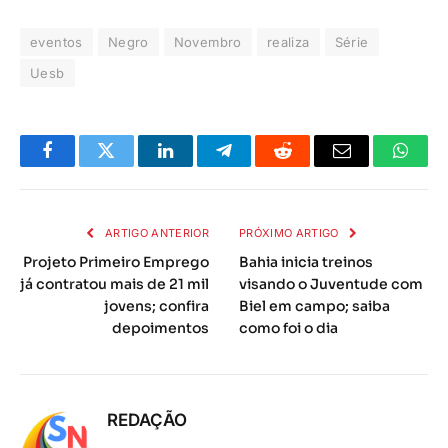
eventos
Negro
Novembro
realiza
Série
Uesb
Facebook
Twitter
LinkedIn
Telegrama
Reddit
E-
Whats
mail
ARTIGO ANTERIOR
PRÓXIMO ARTIGO
Projeto Primeiro Emprego
Bahia inicia treinos
já contratou mais de 21 mil
visando o Juventude com
jovens; confira
Biel em campo; saiba
depoimentos
como foi o dia
REDAÇÃO