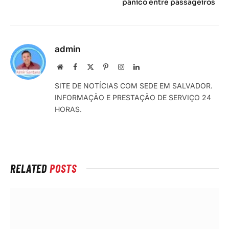
pânico entre passageiros
admin
Local
Facebook
X
Pinterest
Instagram
LinkedIn
na
(Twitter)
SITE DE NOTÍCIAS COM SEDE EM SALVADOR.
rede
INFORMAÇÃO E PRESTAÇÃO DE SERVIÇO 24
Internet
HORAS.
RELATED
POSTS