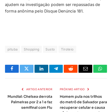
ajudem na investigação podem ser repassadas de
forma anônima pelo Disque Denúncia 181.
pituba
Shopping
Susto
Tiroteio
Facebook
Twitter
LinkedIn
Telegrama
Reddit
E-
Whats
mail
ARTIGO ANTERIOR
PRÓXIMO ARTIGO
Mundial: Chelsea derrota
Homem pula nos trilhos
Palmeiras por 2 a 1 e faz
do metrô de Salvador para
semifinal com Flu
recuperar celular e causa