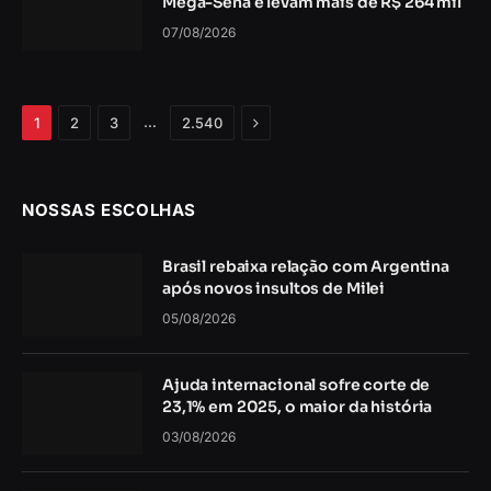
Mega-Sena e levam mais de R$ 264 mil
07/08/2026
Próximo
…
1
2
3
2.540
NOSSAS ESCOLHAS
Brasil rebaixa relação com Argentina
após novos insultos de Milei
05/08/2026
Ajuda internacional sofre corte de
23,1% em 2025, o maior da história
03/08/2026