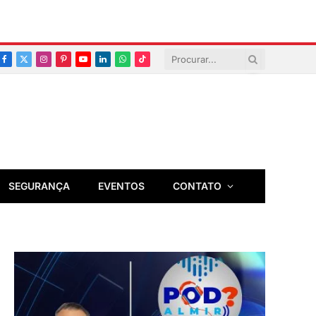
Facebook
X
Instagram
Pinterest
YouTube
LinkedIn
Whatsapp
TikTok
(Twitter)
SEGURANÇA
EVENTOS
CONTATO