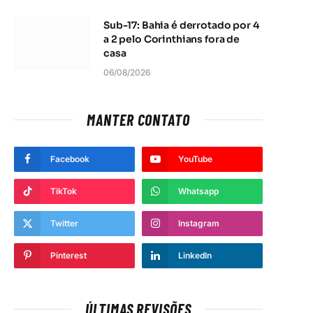
Sub-17: Bahia é derrotado por 4
a 2 pelo Corinthians fora de
casa
06/08/2026
MANTER CONTATO
Facebook
YouTube
TikTok
Whatsapp
Twitter
Instagram
Pinterest
LinkedIn
ÚLTIMAS REVISÕES