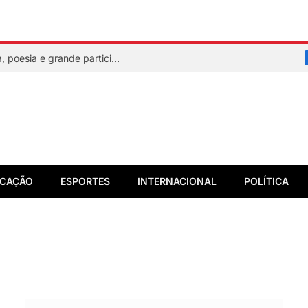
Flipelô começa em Salvador com música, poesia e grande participação
CAÇÃO
ESPORTES
INTERNACIONAL
POLÍTICA