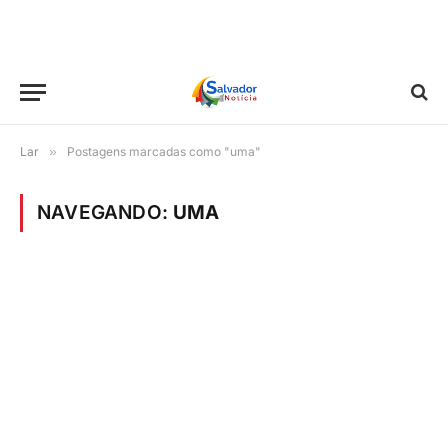
Lar
»
Postagens marcadas como "uma"
NAVEGANDO:
UMA