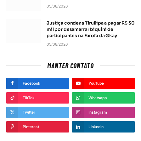
05/08/2026
Justiça condena Tirullipa a pagar R$ 30
mil por desamarrar biquíni de
participantes na Farofa da Gkay
05/08/2026
MANTER CONTATO
Facebook
YouTube
TikTok
Whatsapp
Twitter
Instagram
Pinterest
LinkedIn