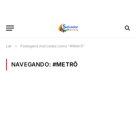
Lar
»
Postagens marcadas como "#Metrô"
NAVEGANDO:
#METRÔ