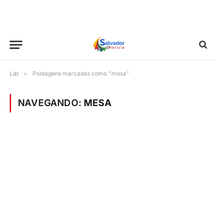
Lar
»
Postagens marcadas como "mesa"
NAVEGANDO:
MESA