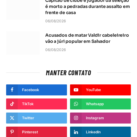
Capitão de clube e jogador da seleção
é morto a pedradas durante assalto em
frente de casa
06/08/2026
Acusados de matar Valdir cabeleireiro
vão a júri popular em Salvador
06/08/2026
MANTER CONTATO
Facebook
YouTube
TikTok
Whatsapp
Twitter
Instagram
Pinterest
LinkedIn