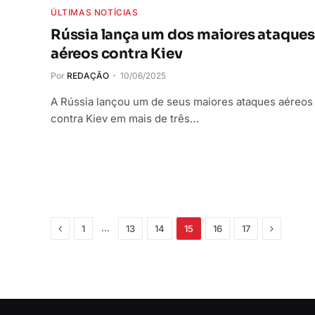
ÚLTIMAS NOTÍCIAS
Rússia lança um dos maiores ataques
aéreos contra Kiev
Por
REDAÇÃO
10/06/2025
A Rússia lançou um de seus maiores ataques aéreos
contra Kiev em mais de três…
Anterior
Próximo
…
1
13
14
15
16
17