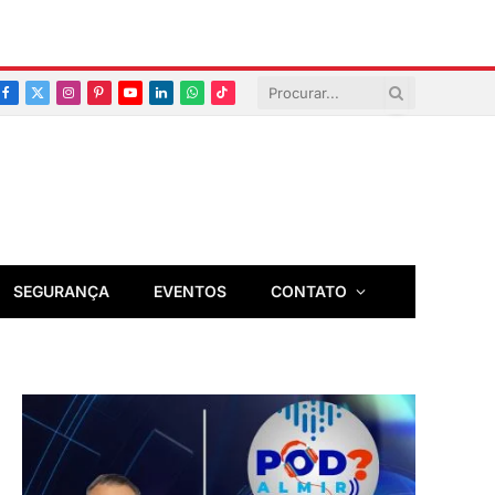
Facebook
X
Instagram
Pinterest
YouTube
LinkedIn
Whatsapp
TikTok
(Twitter)
SEGURANÇA
EVENTOS
CONTATO