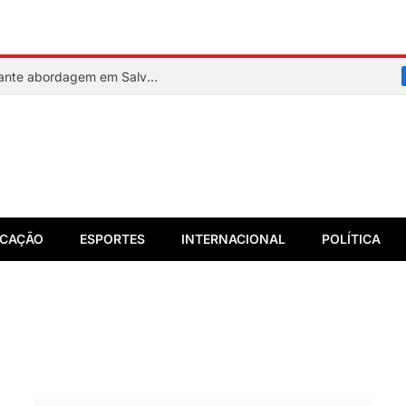
PM reage a assalto e mata suspeito durante abordagem em Salvador
CAÇÃO
ESPORTES
INTERNACIONAL
POLÍTICA