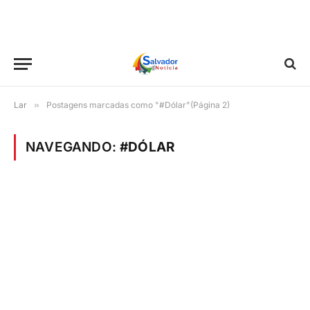
Lar
»
Postagens marcadas como "#Dólar"(Página 2)
NAVEGANDO:
#DÓLAR