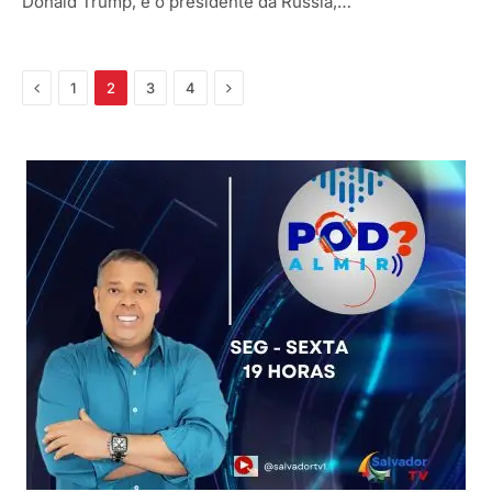
Donald Trump, e o presidente da Rússia,…
Anterior
Próximo
1
2
3
4