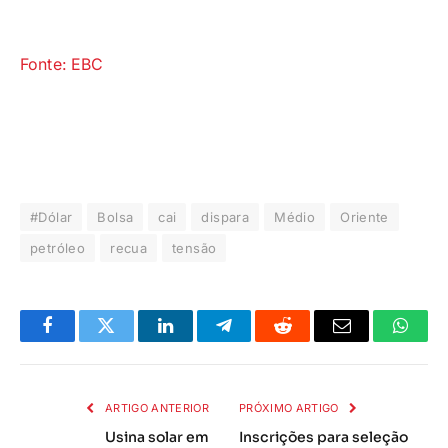
Fonte: EBC
#Dólar
Bolsa
cai
dispara
Médio
Oriente
petróleo
recua
tensão
Facebook
Twitter
LinkedIn
Telegrama
Reddit
E-
Whats
mail
ARTIGO ANTERIOR
PRÓXIMO ARTIGO
Usina solar em
Inscrições para seleção