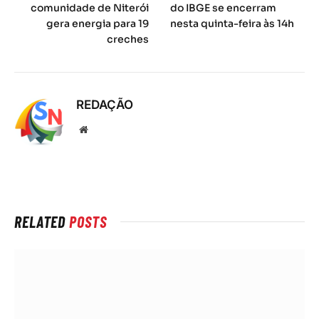
comunidade de Niterói
do IBGE se encerram
gera energia para 19
nesta quinta-feira às 14h
creches
REDAÇÃO
Local
na
rede
Internet
RELATED
POSTS