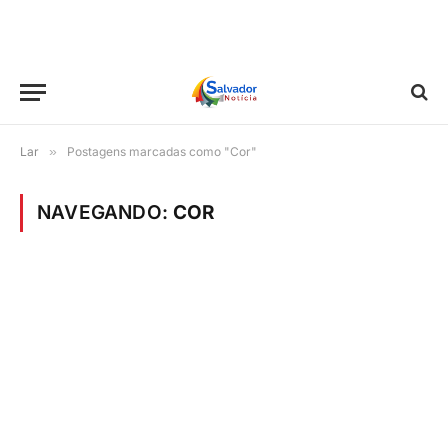
Lar
»
Postagens marcadas como "Cor"
NAVEGANDO:
COR